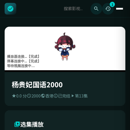
1
杨贵妃国语2000
0.0 分
2000
香港
已完结
第13集
选集播放