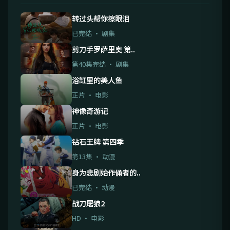
转过头帮你擦眼泪
已完结 · 剧集
剪刀手罗萨里奥 第..
第40集完结 · 剧集
浴缸里的美人鱼
正片 · 电影
神像奇游记
正片 · 电影
钻石王牌 第四季
第13集 · 动漫
身为悲剧始作俑者的..
已完结 · 动漫
战刀屠狼2
HD · 电影