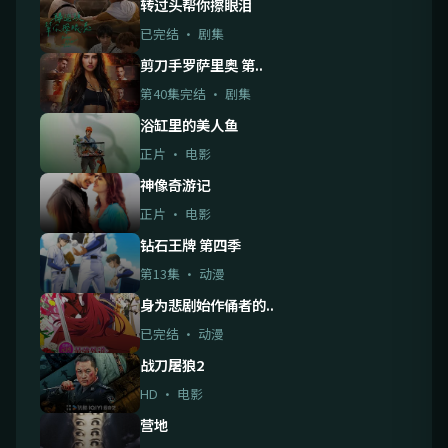
转过头帮你擦眼泪
已完结 · 剧集
剪刀手罗萨里奥 第..
第40集完结 · 剧集
浴缸里的美人鱼
正片 · 电影
神像奇游记
正片 · 电影
钻石王牌 第四季
第13集 · 动漫
身为悲剧始作俑者的..
已完结 · 动漫
战刀屠狼2
HD · 电影
营地