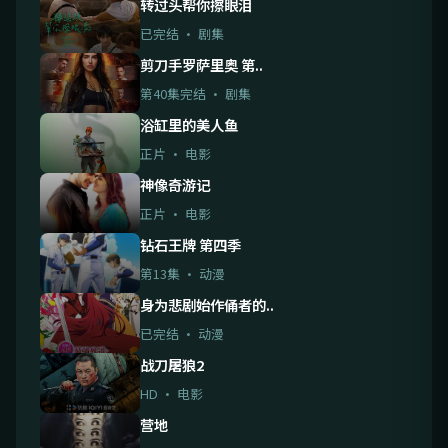
转过头帮你擦眼泪
已完结 · 剧集
剪刀手罗萨里奥 第..
第40集完结 · 剧集
浴缸里的美人鱼
正片 · 电影
神像奇游记
正片 · 电影
钻石王牌 第四季
第13集 · 动漫
身为悲剧始作俑者的..
已完结 · 动漫
战刀屠狼2
HD · 电影
营地