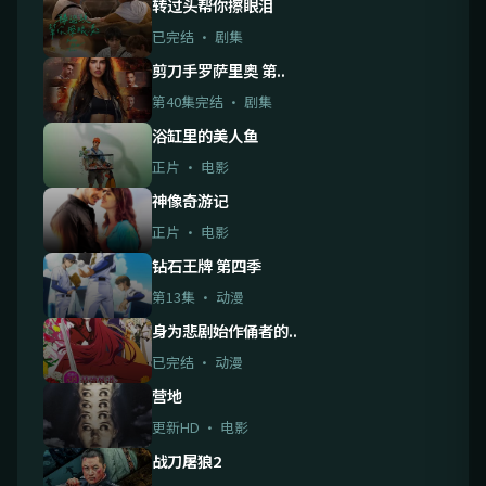
转过头帮你擦眼泪
已完结 · 剧集
剪刀手罗萨里奥 第..
第40集完结 · 剧集
浴缸里的美人鱼
正片 · 电影
神像奇游记
正片 · 电影
钻石王牌 第四季
第13集 · 动漫
身为悲剧始作俑者的..
已完结 · 动漫
营地
更新HD · 电影
战刀屠狼2