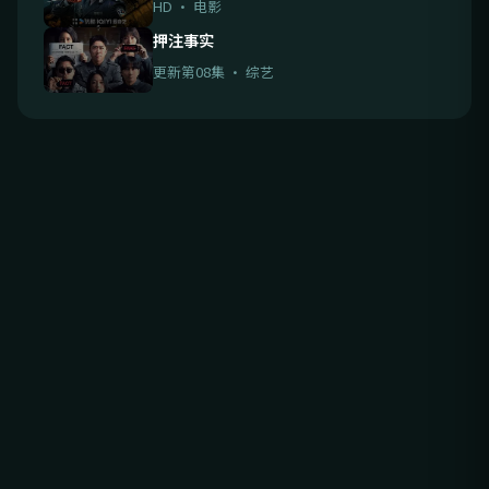
HD · 电影
押注事实
更新第08集 · 综艺