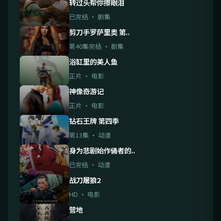
转过头帮你擦眼泪
已完结 · 剧集
剪刀手罗萨里奥 第..
第40集完结 · 剧集
浴缸里的美人鱼
正片 · 电影
神像奇游记
正片 · 电影
钻石王牌 第四季
第13集 · 动漫
身为悲剧始作俑者的..
已完结 · 动漫
战刀屠狼2
HD · 电影
营地