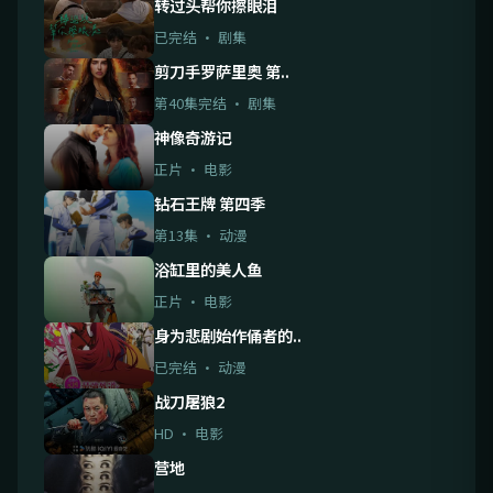
转过头帮你擦眼泪
已完结 · 剧集
剪刀手罗萨里奥 第..
第40集完结 · 剧集
神像奇游记
正片 · 电影
钻石王牌 第四季
第13集 · 动漫
浴缸里的美人鱼
正片 · 电影
身为悲剧始作俑者的..
已完结 · 动漫
战刀屠狼2
HD · 电影
营地