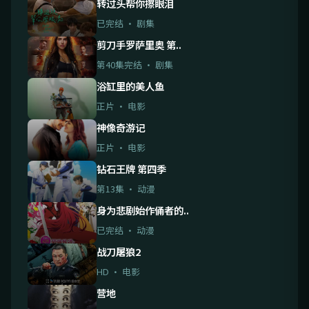
转过头帮你擦眼泪
已完结 · 剧集
剪刀手罗萨里奥 第..
第40集完结 · 剧集
浴缸里的美人鱼
正片 · 电影
神像奇游记
正片 · 电影
钻石王牌 第四季
第13集 · 动漫
身为悲剧始作俑者的..
已完结 · 动漫
战刀屠狼2
HD · 电影
营地