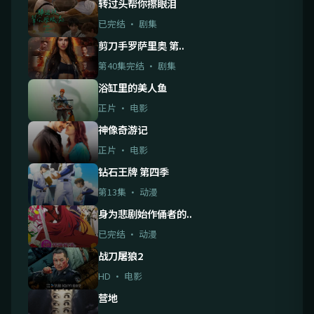
转过头帮你擦眼泪
已完结 · 剧集
剪刀手罗萨里奥 第..
第40集完结 · 剧集
浴缸里的美人鱼
正片 · 电影
神像奇游记
正片 · 电影
钻石王牌 第四季
第13集 · 动漫
身为悲剧始作俑者的..
已完结 · 动漫
战刀屠狼2
HD · 电影
营地