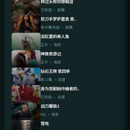
转过头帮你擦眼泪
已完结 · 剧集
剪刀手罗萨里奥 第..
第40集完结 · 剧集
浴缸里的美人鱼
正片 · 电影
神像奇游记
正片 · 电影
钻石王牌 第四季
第13集 · 动漫
身为悲剧始作俑者的..
已完结 · 动漫
战刀屠狼2
HD · 电影
营地