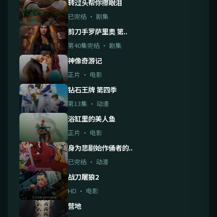
转过头帮你擦眼泪
已完结 · 剧集
剪刀手罗萨里奥 第..
第40集完结 · 剧集
神像奇游记
正片 · 电影
钻石王牌 第四季
第13集 · 动漫
浴缸里的美人鱼
正片 · 电影
身为悲剧始作俑者的..
已完结 · 动漫
战刀屠狼2
HD · 电影
营地