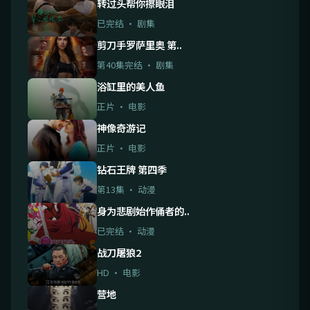
转过头帮你擦眼泪
已完结 · 剧集
剪刀手罗萨里奥 第..
第40集完结 · 剧集
浴缸里的美人鱼
正片 · 电影
神像奇游记
正片 · 电影
钻石王牌 第四季
第13集 · 动漫
身为悲剧始作俑者的..
已完结 · 动漫
战刀屠狼2
HD · 电影
营地